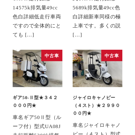
14575k排気量49cc
5689k排気量49cc色
色白詳細低走行車両
白詳細新車同様の極
ですので全体的にと
上車です。多くの説
ても […]
[…]
中古車
中古車
ギア50-Ⅱ型★３４２
ジャイロキャノピー
０００円★
（４スト）★２９９０
００円★
車名ギア50Ⅱ型（ル
車名ジャイロキャノ
ーフ付）型式UA08J
ピー（４スト）型式