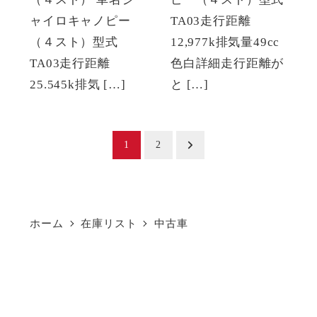
ャイロキャノピー
TA03走行距離
（４スト）型式
12,977k排気量49cc
TA03走行距離
色白詳細走行距離が
25.545k排気 […]
と […]
投
1
2
稿
の
ホーム
在庫リスト
中古車
ペ
ー
ジ