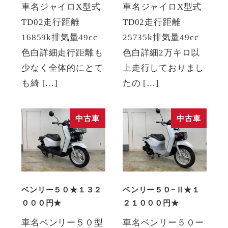
車名ジャイロX型式
車名ジャイロX型式
TD02走行距離
TD02走行距離
16859k排気量49cc
25735k排気量49cc
色白詳細走行距離も
色白詳細2万キロ以
少なく全体的にとて
上走行しておりまし
も綺 […]
たの […]
中古車
中古車
ベンリー５０★１３２
ベンリー５０−Ⅱ★１
０００円★
２１０００円★
車名ベンリー５０型
車名ベンリー５０ー