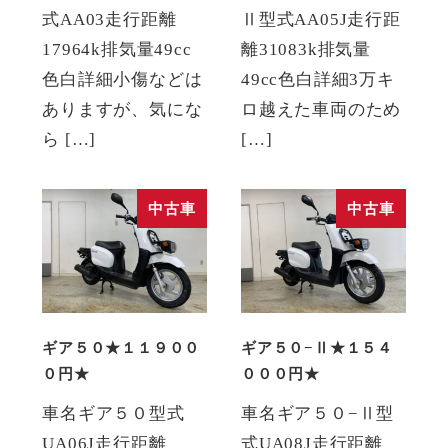
式AA03走行距離
Ⅱ型式AA05J走行距
17964k排気量49cc
離31083k排気量
色白詳細小傷などは
49cc色白詳細3万キ
ありますが、気にな
ロ越えた車両のため
ら […]
[…]
中古車
中古車
ギア５０★１１９００
ギア５０−Ⅱ★１５４
０円★
０００円★
車名ギア５０型式
車名ギア５０−Ⅱ型
UA06J走行距離
式UA08J走行距離